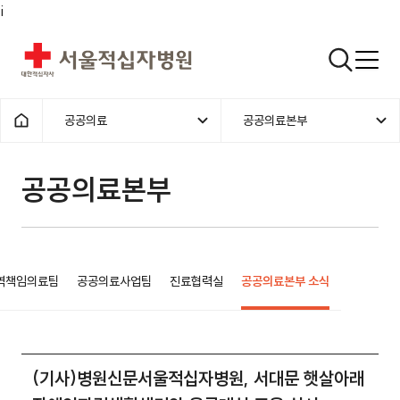
i
서울적십자병원
검색열기
공공의료
공공의료본부
1차메뉴
2차메뉴
홈으로
공공의료본부 소식 | 공공의료본부
공공의료본부
역책임의료팀
공공의료사업팀
진료협력실
공공의료본부 소식
(기사)병원신문서울적십자병원, 서대문 햇살아래