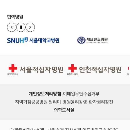
협력병원
정지
이전 슬라이드
다음 슬라이드
서울적십자병원
인천적십자병원
개인정보처리방침
이메일무단수집거부
지역거점공공병원 알리미
병원윤리강령
환자권리장전
의학도서실
(새 창)
(새 창)
(새 창)
(새 창)
(국제