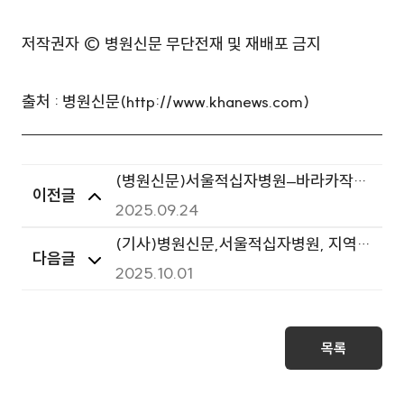
저작권자 © 병원신문 무단전재 및 재배포 금지
출처 : 병원신문(http://www.khanews.com)
(병원신문)서울적십자병원–바라카작은
이전글
도서관,의료취약계층지원 업무협약체결
2025.09.24
(기사)병원신문,서울적십자병원, 지역사
다음글
회 건강지킴이 역할 톡톡히
2025.10.01
목록