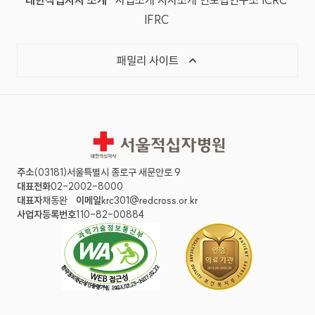
대한적십자사 소개
사업소개
지사소개
인도법연구소
ICRC
(국제적십자사연맹, 새 창)
IFRC
목록 열기
패밀리 사이트
서울적십자병원
주소
(03181)서울특별시 종로구 새문안로 9
대표전화
02-2002-8000
대표자
채동완
이메일
krc301@redcross.or.kr
사업자등록번호
110-82-00884