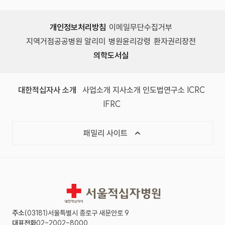
개인정보처리방침
이메일무단수집거부
지역거점공공병원 알리미
병원윤리강령
환자권리장전
의학도서실
(새 창)
(새 창)
(새 창)
(새 창)
(국제
대한적십자사 소개
사업소개
지사소개
인도법연구소
ICRC
(국제적십자사연맹, 새 창)
IFRC
목록 열기
패밀리 사이트
서울적십자병원
주소
(03181)서울특별시 종로구 새문안로 9
대표전화
02-2002-8000