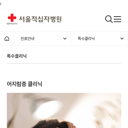
i
서울적십자병원
검색열기
진료안내
특수클리닉
1차메뉴
2차메뉴
홈으로
특수클리닉 | 진료안내 |
특수클리닉
어지럼증 클리닉