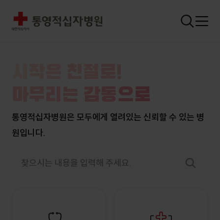
통영적십자병원
검색창
시
작
은
친
절
로
!
마
무
리
는
감
동
으
로
통영적십자병원은 모두에게 열려있는 신뢰할 수 있는 병
원입니다.