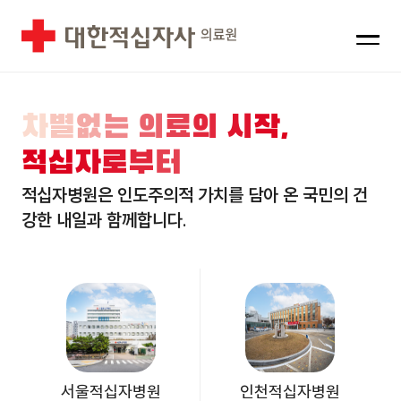
메뉴
차
별
없
는
의
료
의
시
작
,
적
십
자
로
부
터
적십자병원은 인도주의적 가치를 담아 온 국민의 건
강한 내일과 함께합니다.
(새 창)
(새 창)
서울적십자병원
인천적십자병원