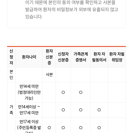
이기 때문에 본인의 동의 여부를 확인하고 사본을
발급하여 환자의 비밀정보가 외부에 유출되지 않고
있습니다.
신
환자
신청자
가족관계
환자 자
환자 자필
청
환자나이
신분
신분증
증명서
필동의서
위임장
자
증
증명서발급아내 표이며 신청자, 환자나이, 환자 신분증, 신청자 신분
본
사본
인
만14세 미만
(법정대리인만
○
○
가능)
가
만14세이상 ~
○
○
○
족
만17세 미만
만17세 이상
(주민등록증 발
○
○
○
○