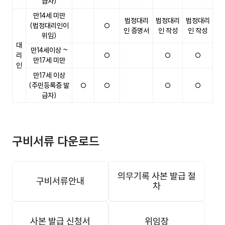
급자)
만14세 미만
법정대리
법정대리
법정대리
(법정대리인이
○
인 증명서
인 작성
인 작성
위임)
대
만14세이상 ~
리
○
○
○
만17세 미만
인
만17세 이상
(주민등록증 발
○
○
○
○
급자)
구비서류 다운로드
의무기록 사본 발급 절
구비서류안내
차
사본 발급 신청서
위임장