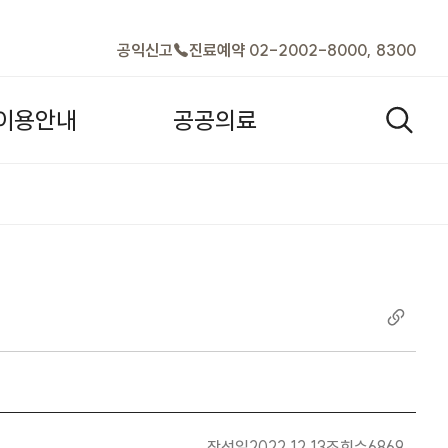
바로가기
공익신고
진료예약 02-2002-8000, 8300
이
용
안
내
공
공
의
료
검색열기
작성일
2022.12.13
조회수
6869