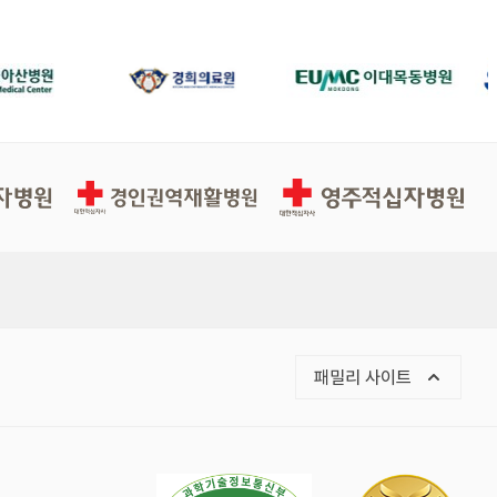
경인권역재활병원
영주적십자병원
목록 열기
패밀리 사이트