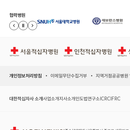
협력병원
정지
이전 슬라이드
다음 슬라이드
서울적십자병원
인천적십자병원
상주적
개인정보처리방침
이메일무단수집거부
지역거점공공병원
(새 창)
(새 창)
(새 창)
(새 창)
(국제적십자
(국제
대한적십자사 소개
사업소개
지사소개
인도법연구소
ICRC
IFRC