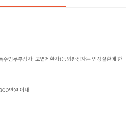
이자, 특수임무부상자, 고엽제환자(등외판정자는 인정질환에 한
300만원 이내.