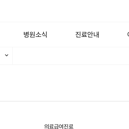
병
원
소
식
진
료
안
내
의료급여진료