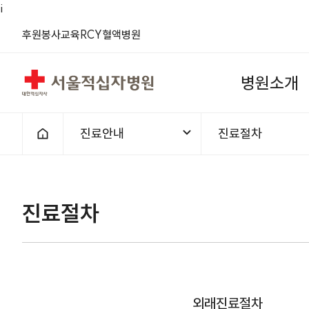
i
(새 창)
(새 창)
(새 창)
(새 창)
(새 창)
(새 창)
후원
봉사
교육
RCY
혈액
병원
서울적십자병원
병
원
소
개
진료안내
진료절차
홈으로
1차메뉴
2차메뉴
보훈진료 | 진료절차 | 진료안내 |
진료절차
외래진료절차