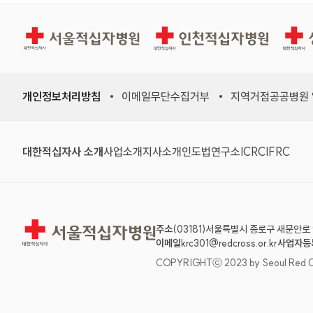
서울적십자병원
인천적십자병원
상주적
개인정보처리방침
이메일무단수집거부
지역거점공공병원
(새 창)
(새 창)
(새 창)
(새 창)
(국제적십자
(국제
대한적십자사 소개
사업소개
지사소개
인도법연구소
ICRC
IFRC
서울적십자병원
주소
(03181)서울특별시 종로구 새문안로 
이메일
krc301@redcross.or.kr
사업자등
COPYRIGHTⓒ 2023 by Seoul Red Cross