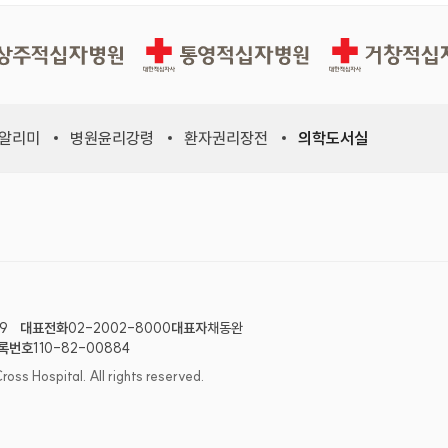
십자병원
통영적십자병원
거창적십자병원
 알리미
병원윤리강령
환자권리장전
의학도서실
위원회, 새 창)
적십자사연맹, 새 창)
9
대표전화
02-2002-8000
대표자
채동완
록번호
110-82-00884
 Hospital. All rights reserved.