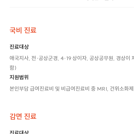
국비 진료
진료대상
애국지사, 전·공상군경, 4·19 상이자, 공상공무원, 경상
함)
지원범위
본인부담 급여진료비 및 비급여진료비 중 MRI, 건위소화제,
감면 진료
진료대상