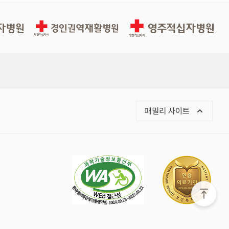
경인권역재활병원
영주적십자병원
목록 열기
패밀리 사이트
화면 맨