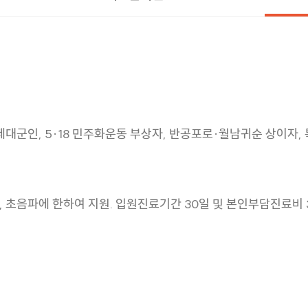
이 제대군인, 5·18 민주화운동 부상자, 반공포로·월남귀순 상
 초음파에 한하여 지원. 입원진료기간 30일 및 본인부담진료비 