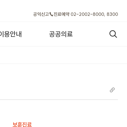
바로가기
공익신고
진료예약 02-2002-8000, 8300
이
용
안
내
공
공
의
료
검색열기
보훈진료