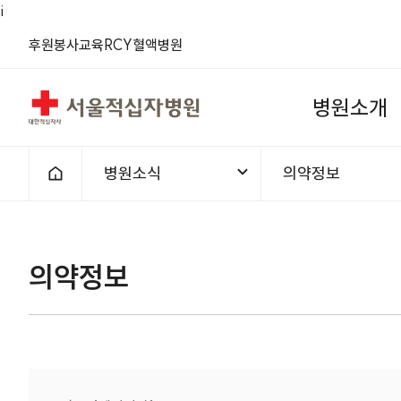
i
(새 창)
(새 창)
(새 창)
(새 창)
(새 창)
(새 창)
후원
봉사
교육
RCY
혈액
병원
서울적십자병원
병
원
소
개
병원소식
의약정보
홈으로
1차메뉴
2차메뉴
의약정보 | 병원소식 |
의약정보