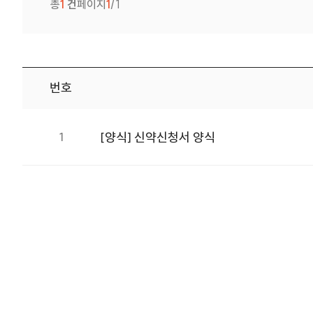
총
1
건
페이지
1
/1
번호
의약정보 번호, 제목, 첨부, 등록일 정보를 제공합니다.
1
[양식] 신약신청서 양식