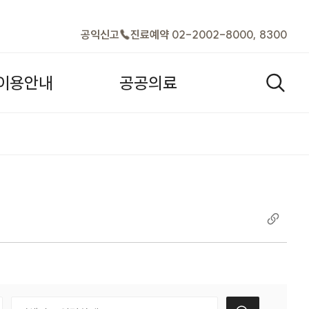
바로가기
공익신고
진료예약 02-2002-8000, 8300
이
용
안
내
공
공
의
료
검색열기
택
검색어 입력