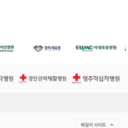
경인권역재활병원
영주적십자병원
목록 열기
패밀리 사이트