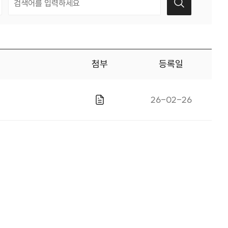
첨부
등록일
게시일자
26-02-26
파일있음