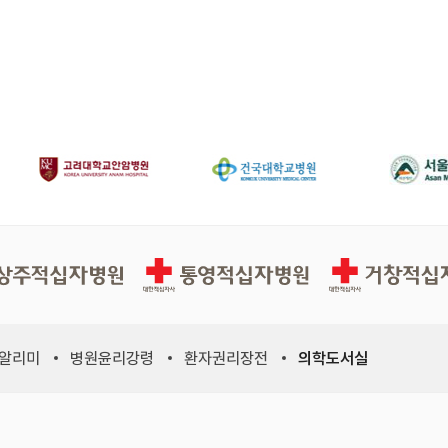
십자병원
통영적십자병원
거창적십자병원
 알리미
병원윤리강령
환자권리장전
의학도서실
위원회, 새 창)
적십자사연맹, 새 창)