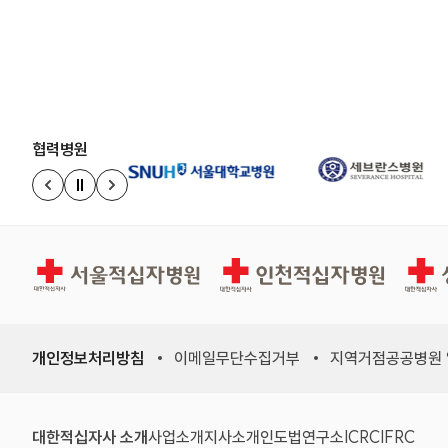
협력병원
정지
이전 슬라이드
다음 슬라이드
서울적십자병원
인천적십자병원
상주적
개인정보처리방침
이메일무단수집거부
지역거점공공병원
(새 창)
(새 창)
(새 창)
(새 창)
(국제적십자
(국제
대한적십자사 소개
사업소개
지사소개
인도법연구소
ICRC
IFRC