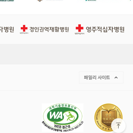
경인권역재활병원
영주적십자병원
목록 열기
패밀리 사이트
화면 맨