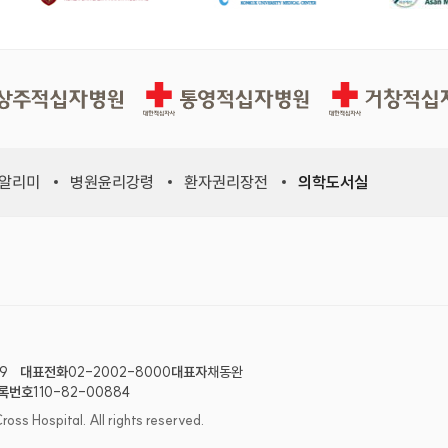
십자병원
통영적십자병원
거창적십자병원
 알리미
병원윤리강령
환자권리장전
의학도서실
위원회, 새 창)
적십자사연맹, 새 창)
9
대표전화
02-2002-8000
대표자
채동완
록번호
110-82-00884
 Hospital. All rights reserved.