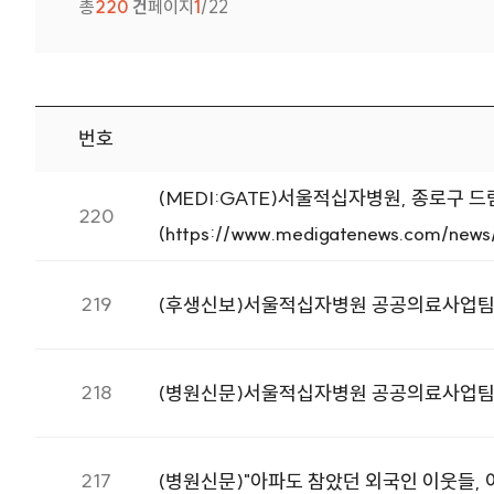
총
220
건
페이지
1
/22
번호
보도자료 번호, 제목, 첨부, 등록일 정보를 제공합니다.
(MEDI:GATE)서울적십자병원, 종로구 
220
(https://www.medigatenews.com/new
219
(후생신보)서울적십자병원 공공의료사업팀,
218
(병원신문)서울적십자병원 공공의료사업팀,
217
(병원신문)"아파도 참았던 외국인 이웃들, 