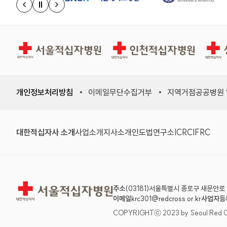
정지
이전 슬라이드
다음 슬라이드
서울적십자병원
인천적십자병원
상주적
개인정보처리방침
이메일무단수집거부
지역거점공공병원
(새 창)
(새 창)
(새 창)
(새 창)
(국제적십자
(국제
대한적십자사 소개
사업소개
지사소개
인도법연구소
ICRC
IFRC
서울적십자병원
주소
(03181)서울특별시 종로구 새문안로 
이메일
krc301@redcross.or.kr
사업자등
COPYRIGHTⓒ 2023 by Seoul Red Cross