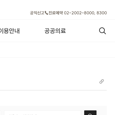
바로가기
공익신고
진료예약 02-2002-8000, 8300
이
용
안
내
공
공
의
료
검색열기
택
검색어 입력