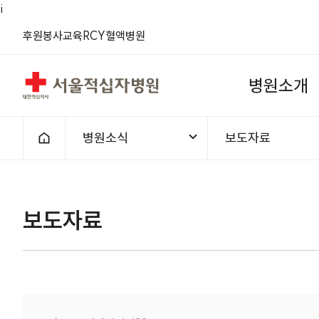
i
(새 창)
(새 창)
(새 창)
(새 창)
(새 창)
(새 창)
후원
봉사
교육
RCY
혈액
병원
서울적십자병원
병
원
소
개
병원소식
보도자료
홈으로
1차메뉴
2차메뉴
보도자료 | 병원소식 |
보도자료