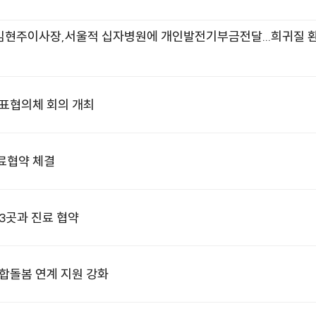
현주이사장,서울적 십자병원에 개인발전기부금전달...희귀질 
대표협의체 회의 개최
료협약 체결
3곳과 진료 협약
합돌봄 연계 지원 강화