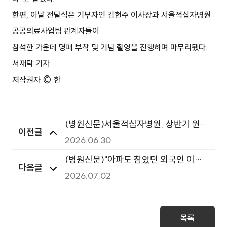
한편, 이날 전달식은 기부자인 김현주 이사장과 서울적십자병원
공공의료사업팀 관계자들이
참석한 가운데 명패 부착 및 기념 촬영을 진행하며 마무리됐다.
서재탁 기자
저작권자 © 한
(병원신문)서울적십자병원, 상반기 원내
이전글
대표협의체 회의 개최
2026.06.30
(병원신문)"아파도 참았던 외국인 이웃
다음글
들, 이제 병원 문턱이 낮아진다"
2026.07.02
목록