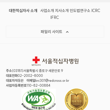
(새 창)
(새 창)
(새 창)
(새 창)
(국제
대한적십자사 소개
사업소개
지사소개
인도법연구소
ICRC
(국제적십자사연맹, 새 창)
IFRC
목록 열기
패밀리 사이트
서울적십자병원
주소
(03181)서울특별시 종로구 새문안로 9
대표전화
02-2002-8000
대표자
채동완
이메일
krc301@redcross.or.kr
사업자등록번호
110-82-00884