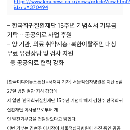
https://www.kmunews.co.kr/news/articleView.html?
idxno=370494
- 한국희귀질환재단 15주년 기념식서 기부금
기탁… 공공의료 사업 후원
- 양 기관, 의료 취약계층·북한이탈주민 대상
무료 유전상담 및 검사 지원
등 공공의료 협력 강화
[한국미디어뉴스통신=서재탁 기자] 서울적십자병원은 지난 6월
27일 병원 별관 지하 강당에
서 열린 ‘한국희귀질환재단 15주년 기념식ʼ에서 김현주 한국희귀
질환재단 이사장으로부터 개
인 발전기부금을 전달받았다고 밝혔다.
이번 기부는 김현주 이사장이 서울적십자병원이 추진 중인 공공