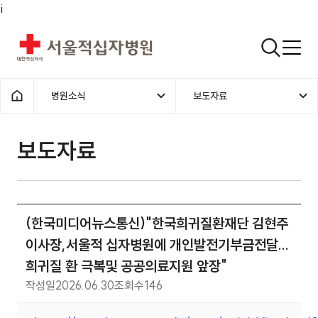
i
서울적십자병원
검색열기
병원소식
보도자료
1차메뉴
2차메뉴
홈으로
보도자료 | 병원소식 | (한국미
보도자료
(한국미디어뉴스통신)"한국희귀질환재단 김현주
이사장,서울적 십자병원에 개인발전기부금전달...
희귀질 환 극복및 공공의료지원 앞장"
작성일
2026.06.30
조회수
146