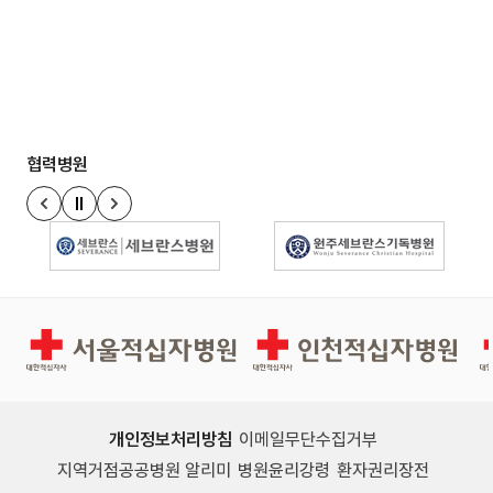
협력병원
정지
이전 슬라이드
다음 슬라이드
경인권역재활병원
인천적십자병원
개인정보처리방침
이메일무단수집거부
지역거점공공병원 알리미
병원윤리강령
환자권리장전