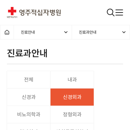
영주적십자병원
검색창
진료안내
진료과안내
홈으로
진료과안내
전체
내과
신경과
신경외과
비뇨의학과
정형외과