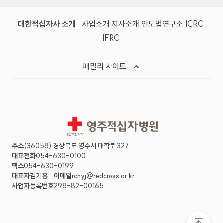
대한적십자사 소개
사업소개
지사소개
인도법연구소
ICRC
IFRC
패밀리 사이트
영주적십자병원
주소
(36058) 경상북도 영주시 대학로 327
대표전화
054-630-0100
팩스
054-630-0199
대표자
김기홍
이메일
rchyj@redcross.or.kr
사업자등록번호
298-82-00165