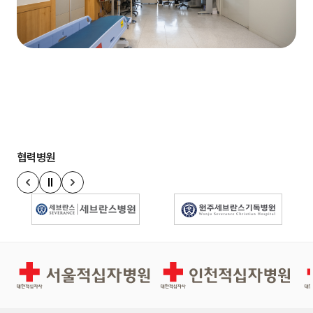
협력병원
정지
이전 슬라이드
다음 슬라이드
경인권역재활병원
인천적십자병원