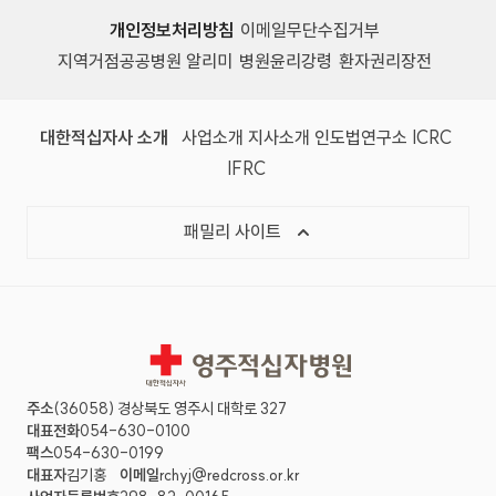
개인정보처리방침
이메일무단수집거부
지역거점공공병원 알리미
병원윤리강령
환자권리장전
대한적십자사 소개
사업소개
지사소개
인도법연구소
ICRC
IFRC
패밀리 사이트
영주적십자병원
주소
(36058) 경상북도 영주시 대학로 327
대표전화
054-630-0100
팩스
054-630-0199
대표자
김기홍
이메일
rchyj@redcross.or.kr