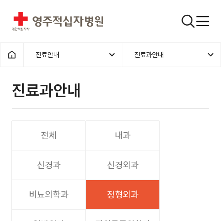
영주적십자병원
검색창
진료안내
진료과안내
홈으로
진료과안내
전체
내과
신경과
신경외과
비뇨의학과
정형외과