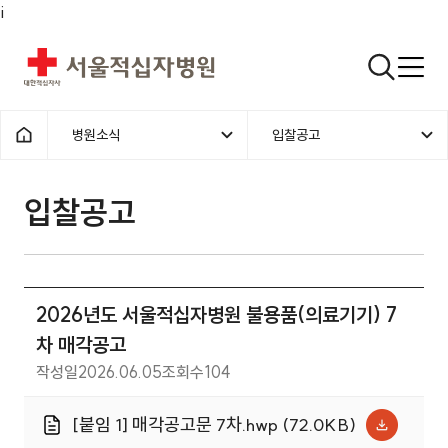
i
서울적십자병원
검색열기
병원소식
입찰공고
1차메뉴
2차메뉴
홈으로
입찰공고 | 병원소식 | 2026년도
입찰공고
2026년도 서울적십자병원 불용품(의료기기) 7
차 매각공고
작성일
2026.06.05
조회수
104
[붙임 1] 매각공고문 7차.hwp (72.0KB)