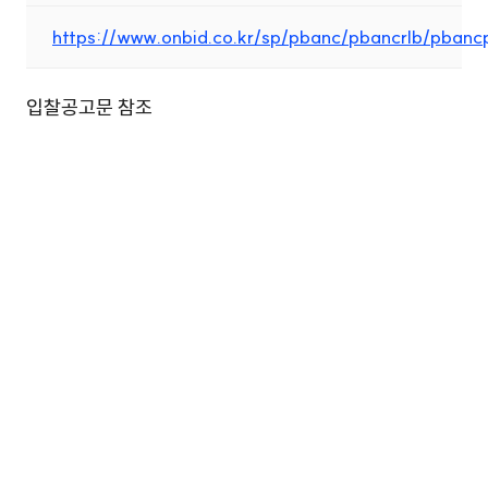
https://www.onbid.co.kr/sp/pbanc/pbancrlb/pban
입찰공고문 참조