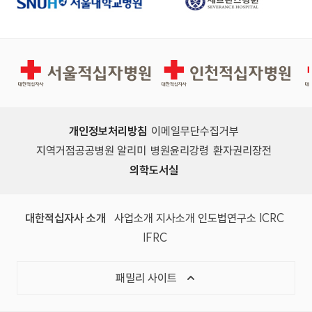
서울적십자병원
인천적십자병원
개인정보처리방침
이메일무단수집거부
지역거점공공병원 알리미
병원윤리강령
환자권리장전
의학도서실
(새 창)
(새 창)
(새 창)
(새 창)
(국제
대한적십자사 소개
사업소개
지사소개
인도법연구소
ICRC
(국제적십자사연맹, 새 창)
IFRC
목록 열기
패밀리 사이트