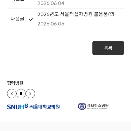
소모품 구매 입찰(임플란트형 카테터 포
2026.06.04
트 1종)
2026년도 서울적십자병원 불용품(의료
다음글
기기) 7차 매각공고
2026.06.05
목록
협력병원
정지
이전 슬라이드
다음 슬라이드