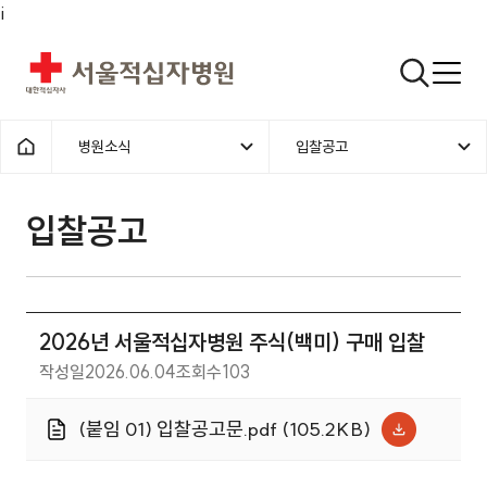
i
서울적십자병원
검색열기
병원소식
입찰공고
1차메뉴
2차메뉴
홈으로
입찰공고 | 병원소식 | 2026년 
입찰공고
2026년 서울적십자병원 주식(백미) 구매 입찰
작성일
2026.06.04
조회수
103
(붙임 01) 입찰공고문.pdf (105.2KB)