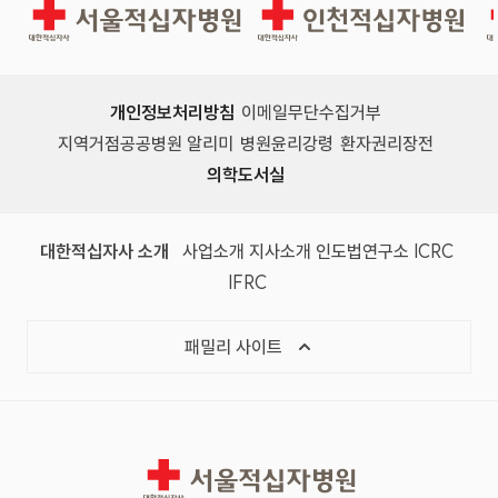
서울적십자병원
인천적십자병원
개인정보처리방침
이메일무단수집거부
지역거점공공병원 알리미
병원윤리강령
환자권리장전
의학도서실
(새 창)
(새 창)
(새 창)
(새 창)
(국제
대한적십자사 소개
사업소개
지사소개
인도법연구소
ICRC
(국제적십자사연맹, 새 창)
IFRC
목록 열기
패밀리 사이트
서울적십자병원