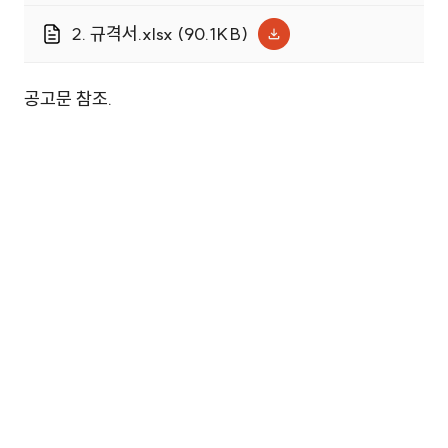
및 소모품.hwp (177.5KB)
2. 규격서.xlsx (90.1KB)
공고문 참조.