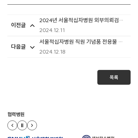
2024년 서울적십자병원 외부의뢰검사
이전글
용역 입찰 시행-1재공고
2024.12.11
서울적십자병원 직원 기념품 전용물 구
다음글
축 및 운영용역 입찰공고
2024.12.18
목록
협력병원
정지
이전 슬라이드
다음 슬라이드