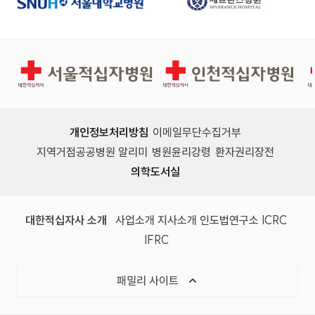
서울적십자병원
인천적십자병원
개인정보처리방침
이메일무단수집거부
지역거점공공병원 알리미
병원윤리강령
환자권리장전
의학도서실
(새 창)
(새 창)
(새 창)
(새 창)
(국제
대한적십자사 소개
사업소개
지사소개
인도법연구소
ICRC
(국제적십자사연맹, 새 창)
IFRC
목록 열기
패밀리 사이트