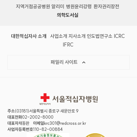
지역거점공공병원 알리미
병원윤리강령
환자권리장전
의학도서실
(새 창)
(새 창)
(새 창)
(새 창)
(국제
대한적십자사 소개
사업소개
지사소개
인도법연구소
ICRC
(국제적십자사연맹, 새 창)
IFRC
목록 열기
패밀리 사이트
서울적십자병원
주소
(03181)서울특별시 종로구 새문안로 9
대표전화
02-2002-8000
대표자
채동완
이메일
krc301@redcross.or.kr
사업자등록번호
110-82-00884