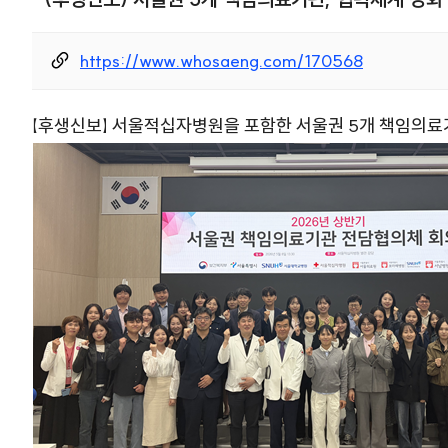
https://www.whosaeng.com/170568
【후생신보】 서울적십자병원을 포함한 서울권 5개 책임의료