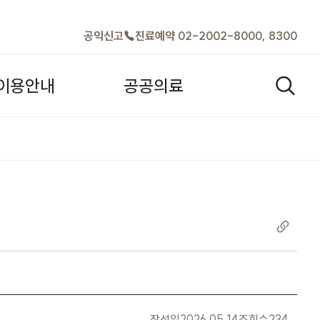
바로가기
공익신고
진료예약 02-2002-8000, 8300
이
용
안
내
공
공
의
료
검색열기
강화 | 보도자료 |
작성일
2026.05.14
조회수
234