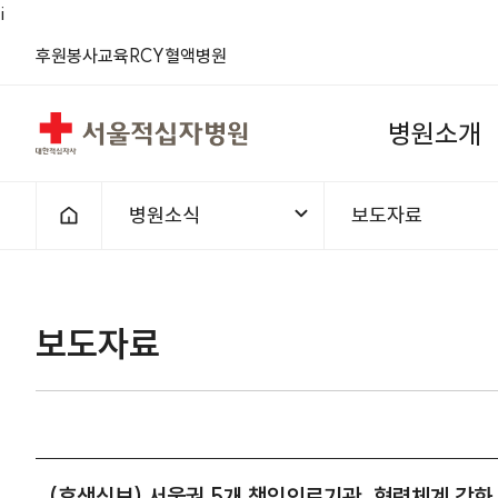
i
(새 창)
(새 창)
(새 창)
(새 창)
(새 창)
(새 창)
후원
봉사
교육
RCY
혈액
병원
서울적십자병원
병
원
소
개
병원소식
보도자료
홈으로
1차메뉴
2차메뉴
보도자료 | 병원소식 | (후생신보)
보도자료
(후생신보) 서울권 5개 책임의료기관, 협력체계 강화