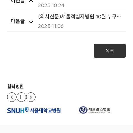
이전글
이해’ 교육 실시
2025.10.24
(의사신문)서울적십자병원,10월 누구나
다음글
진료센터 무료진료실시
2025.11.06
목록
협력병원
정지
이전 슬라이드
다음 슬라이드