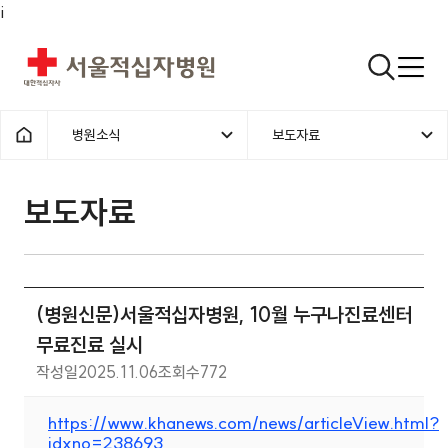
i
서울적십자병원
검색열기
병원소식
보도자료
1차메뉴
2차메뉴
홈으로
보도자료 | 병원소식 | (병원신문
보도자료
(병원신문)서울적십자병원, 10월 누구나진료센터
무료진료 실시
작성일
2025.11.06
조회수
772
https://www.khanews.com/news/articleView.html?
idxno=238693