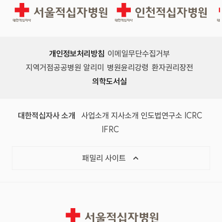
서울적십자병원
인천적십자병원
개인정보처리방침
이메일무단수집거부
지역거점공공병원 알리미
병원윤리강령
환자권리장전
의학도서실
(새 창)
(새 창)
(새 창)
(새 창)
(국제
대한적십자사 소개
사업소개
지사소개
인도법연구소
ICRC
(국제적십자사연맹, 새 창)
IFRC
목록 열기
패밀리 사이트
서울적십자병원