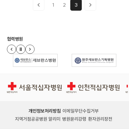
1
2
3
협력병원
정지
이전 슬라이드
다음 슬라이드
경인권역재활병원
인천적십자병원
개인정보처리방침
이메일무단수집거부
지역거점공공병원 알리미
병원윤리강령
환자권리장전