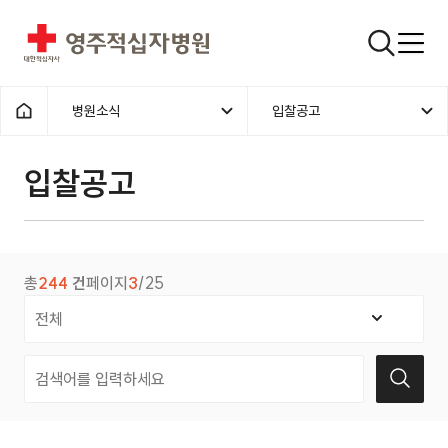
영주적십자병원
검색창
병원소식
입찰공고
홈으로
입찰공고
총
244
건
페이지
3
/25