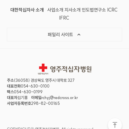
대한적십자사 소개
사업소개
지사소개
인도법연구소
ICRC
IFRC
패밀리 사이트
영주적십자병원
주소
(36058) 경상북도 영주시 대학로 327
대표전화
054-630-0100
팩스
054-630-0199
대표자
김기홍
이메일
rchyj@redcross.or.kr
사업자등록번호
298-82-00165