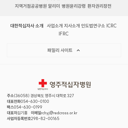
지역거점공공병원 알리미
병원윤리강령
환자권리장전
대한적십자사 소개
사업소개
지사소개
인도법연구소
ICRC
IFRC
패밀리 사이트
영주적십자병원
주소
(36058) 경상북도 영주시 대학로 327
대표전화
054-630-0100
팩스
054-630-0199
대표자
김기홍
이메일
rchyj@redcross.or.kr
사업자등록번호
298-82-00165