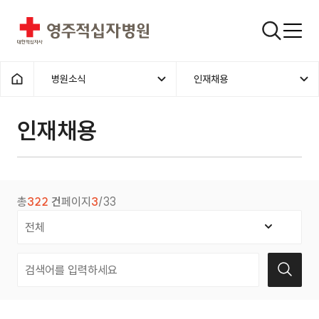
영주적십자병원
검색창
병원소식
인재채용
홈으로
인재채용
총
322
건
페이지
3
/33