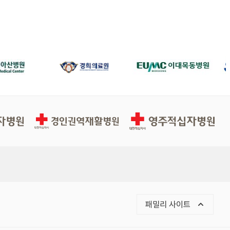
경인권역재활병원
영주적십자병원
목록 열기
패밀리 사이트