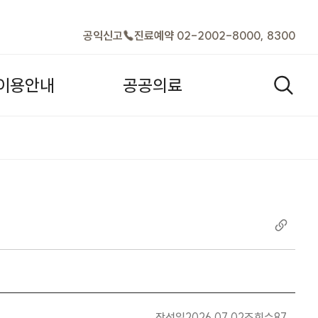
바로가기
공익신고
진료예약 02-2002-8000, 8300
이
용
안
내
공
공
의
료
검색열기
 입찰공고 |
작성일
2026.07.02
조회수
87