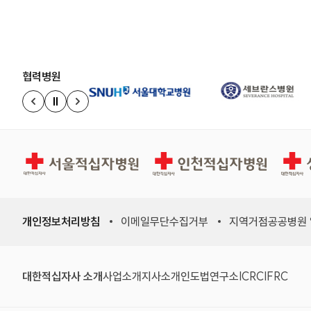
협력병원
정지
이전 슬라이드
다음 슬라이드
서울적십자병원
인천적십자병원
상주적
개인정보처리방침
이메일무단수집거부
지역거점공공병원
(새 창)
(새 창)
(새 창)
(새 창)
(국제적십자
(국제
대한적십자사 소개
사업소개
지사소개
인도법연구소
ICRC
IFRC