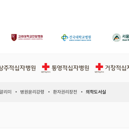
십자병원
통영적십자병원
거창적십자병원
 알리미
병원윤리강령
환자권리장전
의학도서실
위원회, 새 창)
적십자사연맹, 새 창)