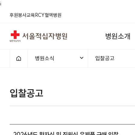
i
(새 창)
(새 창)
(새 창)
(새 창)
(새 창)
(새 창)
후원
봉사
교육
RCY
혈액
병원
서울적십자병원
병
원
소
개
병원소식
입찰공고
홈으로
1차메뉴
2차메뉴
입찰공고 | 병원소식 | 2026년도
입찰공고
2026년도 환자식 및 직원식 유제품 구매 입찰