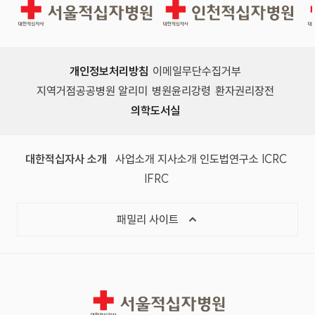
서울적십자병원
인천적십자병원
개인정보처리방침
이메일무단수집거부
지역거점공공병원 알리미
병원윤리강령
환자권리장전
의학도서실
(새 창)
(새 창)
(새 창)
(새 창)
(국제
대한적십자사 소개
사업소개
지사소개
인도법연구소
ICRC
(국제적십자사연맹, 새 창)
IFRC
목록 열기
패밀리 사이트
서울적십자병원