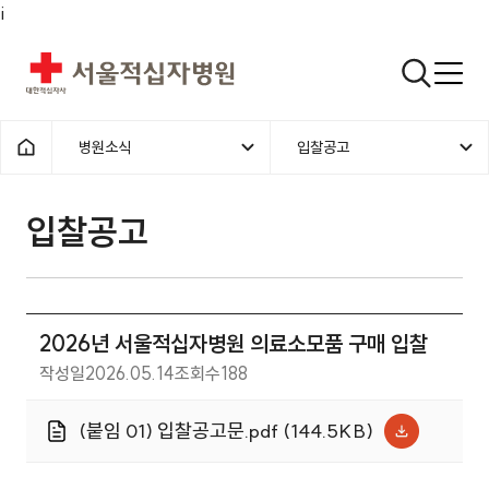
i
서울적십자병원
검색열기
병원소식
입찰공고
1차메뉴
2차메뉴
홈으로
입찰공고 | 병원소식 | 2026년 
입찰공고
2026년 서울적십자병원 의료소모품 구매 입찰
작성일
2026.05.14
조회수
188
(붙임 01) 입찰공고문.pdf (144.5KB)