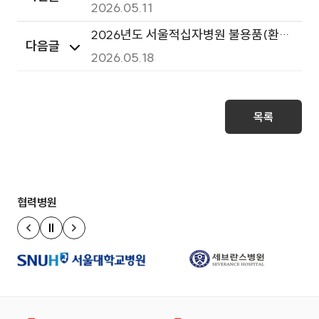
장례식장 스프링클러 설치공사(기계소
2026.05.11
방)
2026년도 서울적십자병원 불용품(환자
다음글
침대, 의료기기) 5차 매각공고
2026.05.18
목록
협력병원
정지
이전 슬라이드
다음 슬라이드