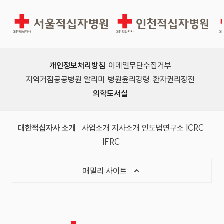
서울적십자병원
인천적십자병원
개인정보처리방침
이메일무단수집거부
지역거점공공병원 알리미
병원윤리강령
환자권리장전
의학도서실
(새 창)
(새 창)
(새 창)
(새 창)
(국제
대한적십자사 소개
사업소개
지사소개
인도법연구소
ICRC
(국제적십자사연맹, 새 창)
IFRC
목록 열기
패밀리 사이트