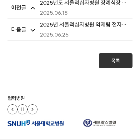
2025년도 서울적십자병원 장례식장 판
이전글
매용 떡류 연간 구매입찰
2025.06.18
2025년 서울적십자병원 약제팀 전자동
다음글
약품분배캐비넷 구매 입찰공고
2025.06.26
목록
협력병원
정지
이전 슬라이드
다음 슬라이드