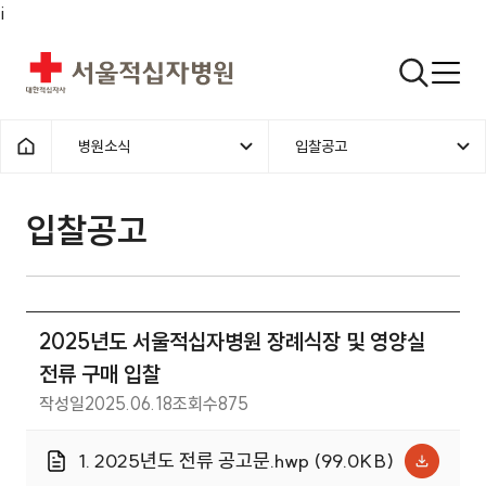
i
서울적십자병원
검색열기
병원소식
입찰공고
1차메뉴
2차메뉴
홈으로
입찰공고 | 병원소식 | 2025년도
입찰공고
2025년도 서울적십자병원 장례식장 및 영양실
전류 구매 입찰
작성일
2025.06.18
조회수
875
1. 2025년도 전류 공고문.hwp (99.0KB)