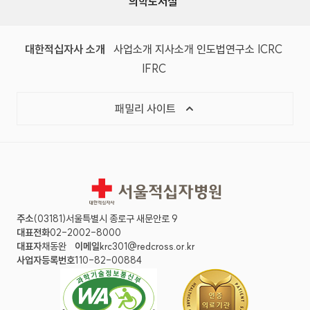
의학도서실
(새 창)
(새 창)
(새 창)
(새 창)
(국제
대한적십자사 소개
사업소개
지사소개
인도법연구소
ICRC
(국제적십자사연맹, 새 창)
IFRC
목록 열기
패밀리 사이트
서울적십자병원
주소
(03181)서울특별시 종로구 새문안로 9
대표전화
02-2002-8000
대표자
채동완
이메일
krc301@redcross.or.kr
사업자등록번호
110-82-00884