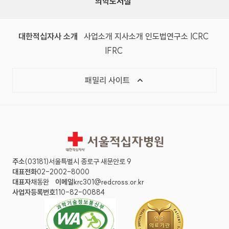
의학도서실
(새 창)
(새 창)
(새 창)
(새 창)
(국제
대한적십자사 소개
사업소개
지사소개
인도법연구소
ICRC
(국제적십자사연맹, 새 창)
IFRC
목록 열기
패밀리 사이트
서울적십자병원
주소
(03181)서울특별시 종로구 새문안로 9
대표전화
02-2002-8000
대표자
채동완
이메일
krc301@redcross.or.kr
사업자등록번호
110-82-00884