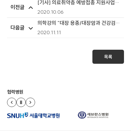
[기사] 의료취약층 예방접종 지원사업
이전글
적극 전개
2020.10.06
의학강의 “대장 용종/대장암과 건강검
다음글
2020.11.11
진” -의학채널 이민진 과장-
목록
협력병원
정지
이전 슬라이드
다음 슬라이드