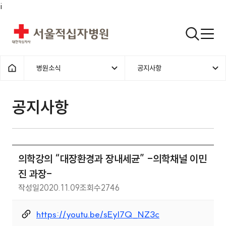
i
서울적십자병원
검색열기
병원소식
공지사항
1차메뉴
2차메뉴
홈으로
공지사항 | 병원소식 | 의학강의 “
공지사항
의학강의 “대장환경과 장내세균” -의학채널 이민
진 과장-
작성일
2020.11.09
조회수
2746
https://youtu.be/sEyl7Q_NZ3c