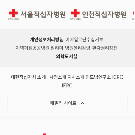
서울적십자병원
인천적십자병원
개인정보처리방침
이메일무단수집거부
지역거점공공병원 알리미
병원윤리강령
환자권리장전
의학도서실
(새 창)
(새 창)
(새 창)
(새 창)
(국제
대한적십자사 소개
사업소개
지사소개
인도법연구소
ICRC
(국제적십자사연맹, 새 창)
IFRC
목록 열기
패밀리 사이트