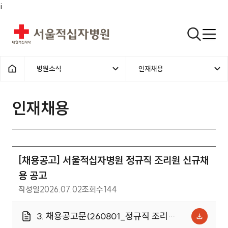
i
서울적십자병원
검색열기
병원소식
인재채용
1차메뉴
2차메뉴
홈으로
인재채용 | 병원소식 | [채용공고
인재채용
[채용공고] 서울적십자병원 정규직 조리원 신규채
용 공고
작성일
2026.07.02
조회수
144
3. 채용공고문(260801_정규직 조리