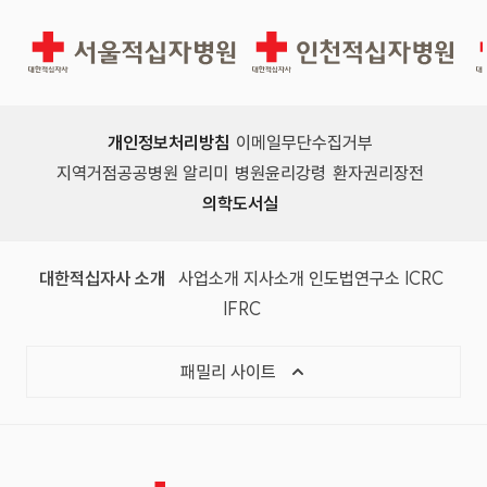
서울적십자병원
인천적십자병원
개인정보처리방침
이메일무단수집거부
지역거점공공병원 알리미
병원윤리강령
환자권리장전
의학도서실
(새 창)
(새 창)
(새 창)
(새 창)
(국제
대한적십자사 소개
사업소개
지사소개
인도법연구소
ICRC
(국제적십자사연맹, 새 창)
IFRC
목록 열기
패밀리 사이트