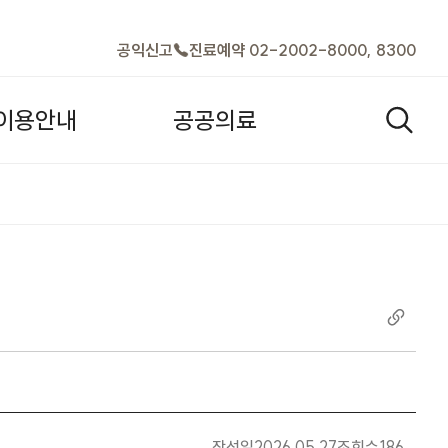
바로가기
공익신고
진료예약 02-2002-8000, 8300
이
용
안
내
공
공
의
료
검색열기
) 최종합격자 발표 | 인재채용 |
작성일
2026.05.27
조회수
186