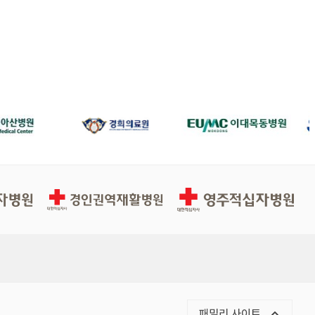
경인권역재활병원
영주적십자병원
목록 열기
패밀리 사이트