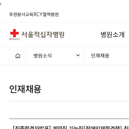
i
(새 창)
(새 창)
(새 창)
(새 창)
(새 창)
(새 창)
후원
봉사
교육
RCY
혈액
병원
서울적십자병원
병
원
소
개
병원소식
인재채용
홈으로
1차메뉴
2차메뉴
인재채용 | 병원소식 | [최종합격
인재채용
[최종합격자발표] 계약직 기능직(장애인제한경쟁) 