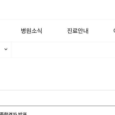
병
원
소
식
진
료
안
내
자발표] 계약직 기능직(장애인제한경쟁
최종합격자 발표