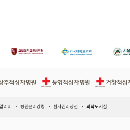
십자병원
통영적십자병원
거창적십자병원
 알리미
병원윤리강령
환자권리장전
의학도서실
위원회, 새 창)
적십자사연맹, 새 창)