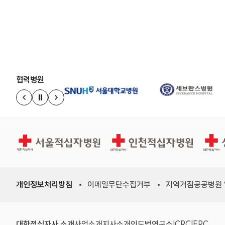
협력병원
정지
이전 슬라이드
다음 슬라이드
서울적십자병원
인천적십자병원
상주적
개인정보처리방침
이메일무단수집거부
지역거점공공병원
(새 창)
(새 창)
(새 창)
(새 창)
(국제적십자
(국제
대한적십자사 소개
사업소개
지사소개
인도법연구소
ICRC
IFRC