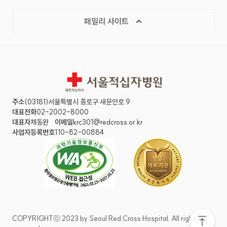
목록 열기
패밀리 사이트
서울적십자병원
주소
(03181)서울특별시 종로구 새문안로 9
대표전화
02-2002-8000
대표자
채동완
이메일
krc301@redcross.or.kr
사업자등록번호
110-82-00884
COPYRIGHTⓒ 2023 by Seoul Red Cross Hospital. All rights
화면 맨