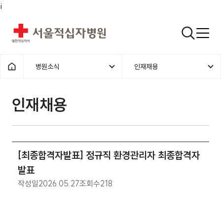
i
서울적십자병원
검색열기
병원소식
인재채용
1차메뉴
2차메뉴
홈으로
인재채용 | 병원소식 | [최종합격
인재채용
[최종합격자발표] 정규직 환경관리자 최종합격자
발표
작성일
2026.05.27
조회수
218