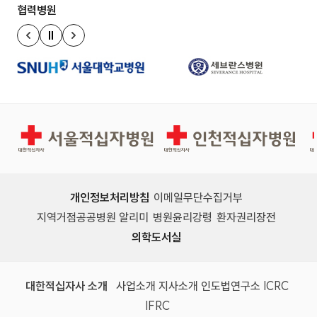
협력병원
정지
이전 슬라이드
다음 슬라이드
서울적십자병원
인천적십자병원
개인정보처리방침
이메일무단수집거부
지역거점공공병원 알리미
병원윤리강령
환자권리장전
의학도서실
(새 창)
(새 창)
(새 창)
(새 창)
(국제
대한적십자사 소개
사업소개
지사소개
인도법연구소
ICRC
(국제적십자사연맹, 새 창)
IFRC