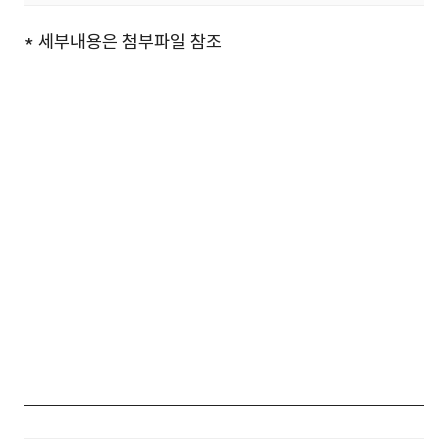
간호사(내시경실)).pdf (107.4KB)
* 세부내용은 첨부파일 참조