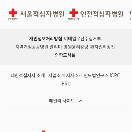
서울적십자병원
인천적십자병원
개인정보처리방침
이메일무단수집거부
지역거점공공병원 알리미
병원윤리강령
환자권리장전
의학도서실
(새 창)
(새 창)
(새 창)
(새 창)
(국제
대한적십자사 소개
사업소개
지사소개
인도법연구소
ICRC
(국제적십자사연맹, 새 창)
IFRC
목록 열기
패밀리 사이트