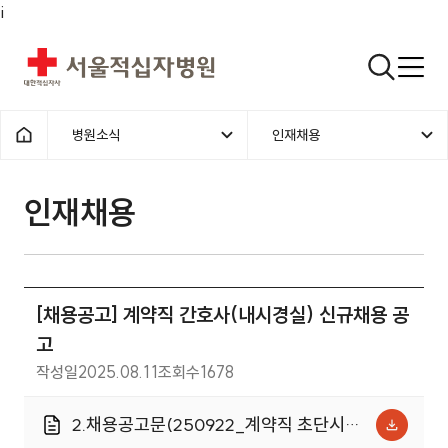
i
서울적십자병원
검색열기
병원소식
인재채용
1차메뉴
2차메뉴
홈으로
인재채용 | 병원소식 | [채용공고]
인재채용
[채용공고] 계약직 간호사(내시경실) 신규채용 공
고
작성일
2025.08.11
조회수
1678
2.채용공고문(250922_계약직 초단시간