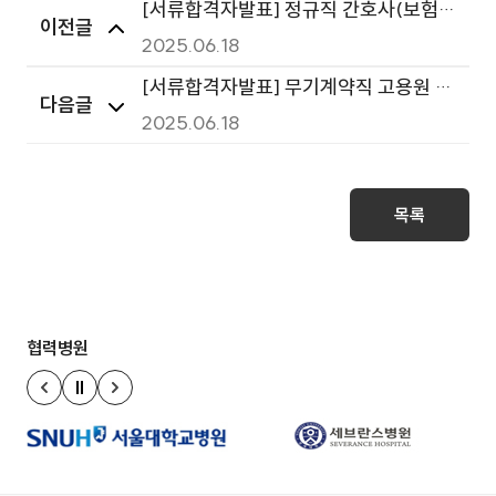
[서류합격자발표] 정규직 간호사(보험심
이전글
사실 / 진료협력실) 서류합격자 발표
2025.06.18
[서류합격자발표] 무기계약직 고용원 서
다음글
류합격자 발표
2025.06.18
목록
협력병원
정지
이전 슬라이드
다음 슬라이드