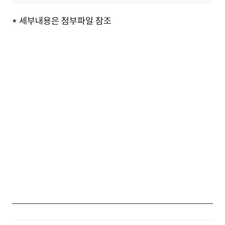
합격자 발표.pdf (57.2KB)
* 세부내용은 첨부파일 참조