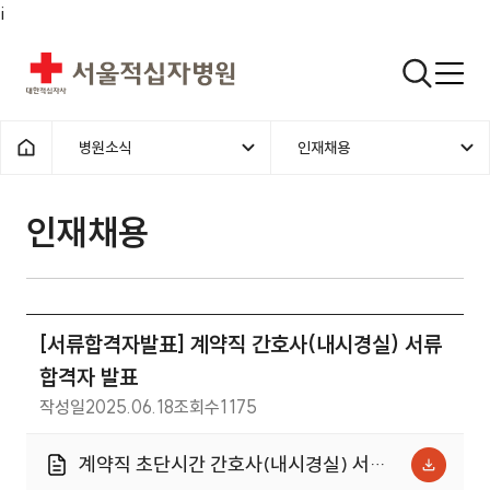
i
서울적십자병원
검색열기
병원소식
인재채용
1차메뉴
2차메뉴
홈으로
인재채용 | 병원소식 | [서류합격
인재채용
[서류합격자발표] 계약직 간호사(내시경실) 서류
합격자 발표
작성일
2025.06.18
조회수
1175
계약직 초단시간 간호사(내시경실) 서류