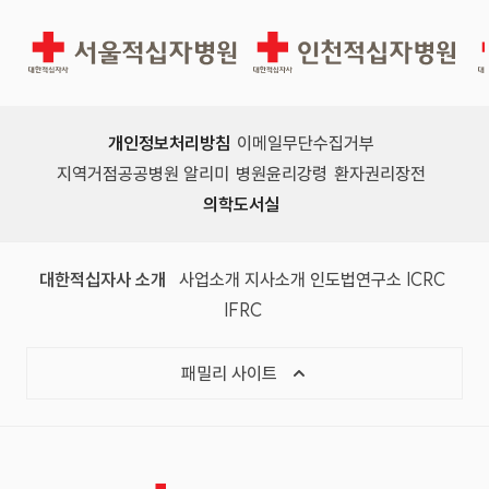
서울적십자병원
인천적십자병원
개인정보처리방침
이메일무단수집거부
지역거점공공병원 알리미
병원윤리강령
환자권리장전
의학도서실
(새 창)
(새 창)
(새 창)
(새 창)
(국제
대한적십자사 소개
사업소개
지사소개
인도법연구소
ICRC
(국제적십자사연맹, 새 창)
IFRC
목록 열기
패밀리 사이트