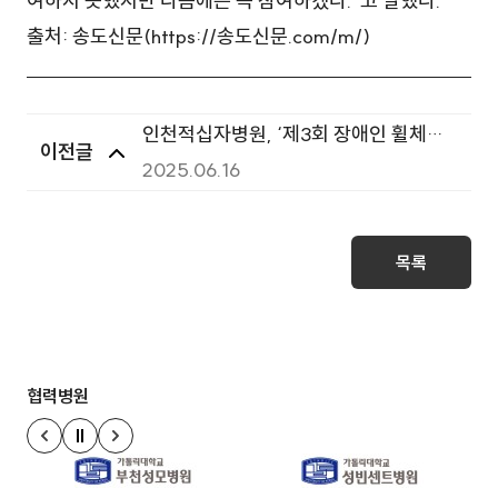
여하지 못했지만 다음에는 꼭 참여하겠다.”고 말했다.
출처: 송도신문(
https://송도신문.com/m/
)
인천적십자병원, ‘제3회 장애인 휠체어
이전글
소독·세척 서비스’ 성료…지역사회 따뜻
2025.06.16
한 동행
목록
협력병원
정지
이전 슬라이드
다음 슬라이드