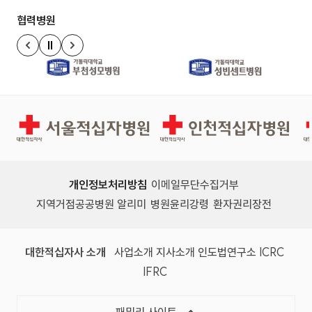
협력병원
정지
이전 슬라이드
다음 슬라이드
서울적십자병원
인천적십자병원
개인정보처리방침
이메일무단수집거부
지역거점공공병원 알리미
병원윤리강령
환자권리장전
대한적십자사 소개
사업소개
지사소개
인도법연구소
ICRC
IFRC
패밀리 사이트