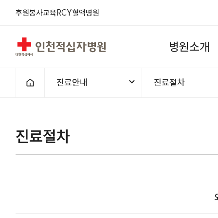
후원
봉사
교육
RCY
혈액
병원
인천적십자병원
병
원
소
개
진료안내
진료절차
홈으로
진료절차