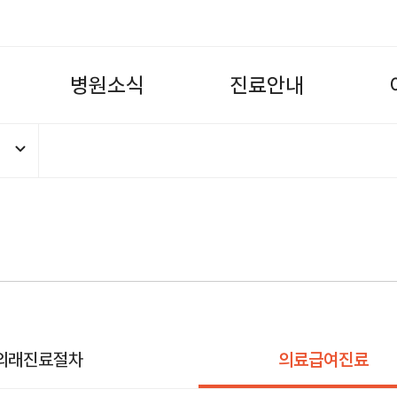
병
원
소
식
진
료
안
내
외래진료절차
의료급여진료