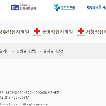
십자병원
통영적십자병원
거창적십자병원
 알리미
병원윤리강령
환자권리장전
63
대표전화
032-899-4000
대표자
임형주
록번호
131-82-00917
ss Hospital. All rights reserved.