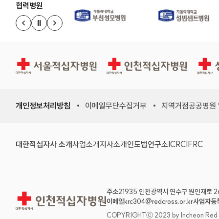
협력병원
정지
이전 슬라이드
다음 슬라이드
서울적십자병원
인천적십자병원
상주적
개인정보처리방침
이메일무단수집거부
지역거점공공병원
대한적십자사 소개
사업소개
지사소개
인도법연구소
ICRC
IFRC
주소
21935 인천광역시 연수구 원인재로 2
인천적십자병원
이메일
krc304@redcross.or.kr
사업자등
COPYRIGHTⓒ 2023 by Incheon Red Cro