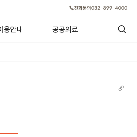
전화문의
032-899-4000
이
용
안
내
공
공
의
료
검색창