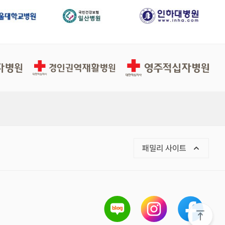
경인권역적십자병원
영주적십자병원
패밀리 사이트