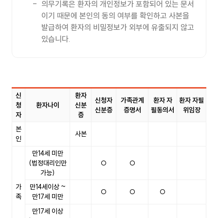
의무기록은 환자의 개인정보가 포함되어 있는 문서
이기 때문에 본인의 동의 여부를 확인하고 사본을
발급하여 환자의 비밀정보가 외부에 유출되지 않고
있습니다.
신
환자
신청자
가족관계
환자 자
환자 자필
청
환자나이
신분
신분증
증명서
필동의서
위임장
자
증
증명서발급아내 표이며 신청자, 환자나이, 환자 신분증, 신청자 신분
본
사본
인
만14세 미만
(법정대리인만
○
○
가능)
가
만14세이상 ~
○
○
○
족
만17세 미만
만17세 이상