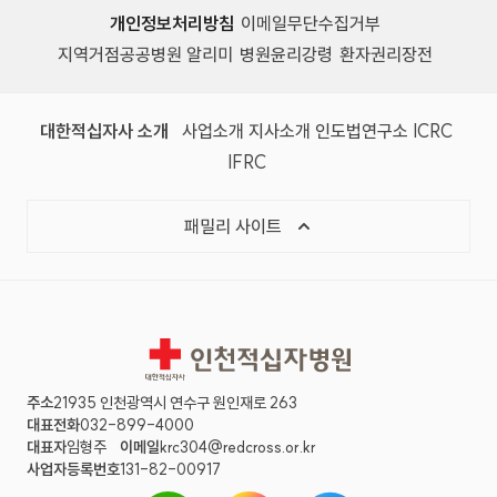
개인정보처리방침
이메일무단수집거부
지역거점공공병원 알리미
병원윤리강령
환자권리장전
대한적십자사 소개
사업소개
지사소개
인도법연구소
ICRC
IFRC
패밀리 사이트
인천적십자병원
주소
21935 인천광역시 연수구 원인재로 263
대표전화
032-899-4000
대표자
임형주
이메일
krc304@redcross.or.kr
사업자등록번호
131-82-00917