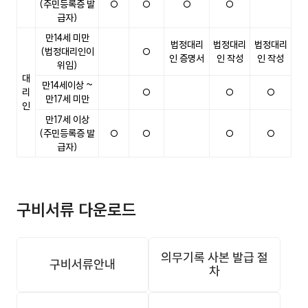
(주민등록증 발
○
○
○
○
급자)
만14세 미만
법정대리
법정대리
법정대리
(법정대리인이
○
인 증명서
인 작성
인 작성
위임)
대
만14세이상 ~
리
○
○
○
만17세 미만
인
만17세 이상
(주민등록증 발
○
○
○
○
급자)
구비서류 다운로드
의무기록 사본 발급 절
구비서류안내
차