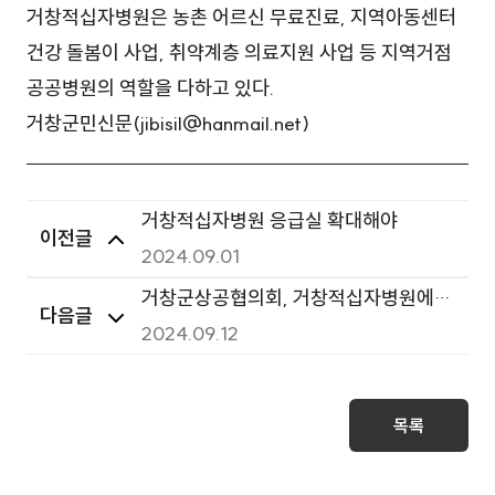
거창적십자병원은 농촌 어르신 무료진료, 지역아동센터
건강 돌봄이 사업, 취약계층 의료지원 사업 등 지역거점
공공병원의 역할을 다하고 있다.
거창군민신문(jibisil@hanmail.net)
거창적십자병원 응급실 확대해야
이전글
2024.09.01
거창군상공협의회, 거창적십자병원에
다음글
휠체어 지원
2024.09.12
목록