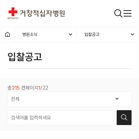
거창적십자병원
검색창
병원소식
입찰공고
홈으로
입찰공고
총
215
건
페이지
1
/22