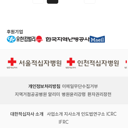
유의하여 주십시오.
해 변동될 수 있음 ○ 선발방법 - 1차 서류전형,
2차 면접전형 ※ 세부사항은 첨부파일의 공고문
참고 ○ 담당부서(연락처) - 총무팀 인사담당 /
후원기업
055-949-3384 ○ 홈페이지 안내 - 원서접수
(대한적십자사) : https://www.redcross.or.kr/
recruit/ - 전형별 합격자발표(거창적십자병원)
서울적십자병원
인천적십자병원
: https://www.rch.or.kr/web/rchgchang/bb
s/employment ※ 원서접수와 전형별 합격자
발표 사이트가 다름에 유의하여 주십시오.
개인정보처리방침
이메일무단수집거부
지역거점공공병원 알리미
병원윤리강령
환자권리장전
대한적십자사 소개
사업소개
지사소개
인도법연구소
ICRC
IFRC