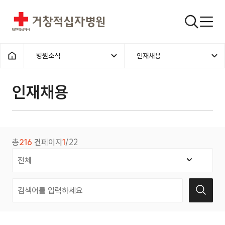
거창적십자병원
검색창
병원소식
인재채용
홈으로
인재채용
총
216
건
페이지
1
/22