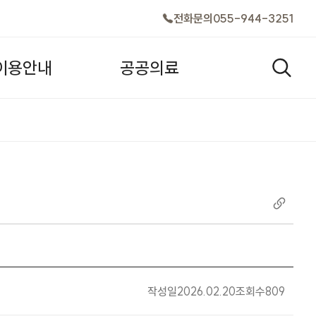
전화문의
055-944-3251
이
용
안
내
공
공
의
료
검색창
작성일
2026.02.20
조회수
809