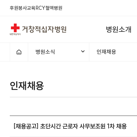
후원
봉사
교육
RCY
혈액
병원
거창적십자병원
병
원
소
개
병원소식
인재채용
홈으로
인재채용
[채용공고] 초단시간 근로자 사무보조원 1차 채용