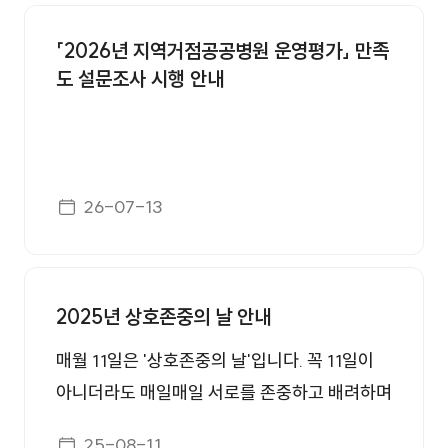
공지사항 번호, 제목, 첨부, 등록일 정보를 제공합니다.
「2026년 지역거점공공병원 운영평가」 만족
도 설문조사 시행 안내
게시일자
26-07-13
2025년 상호존중의 날 안내
매월 11일은 '상호존중의 날'입니다. 꼭 11일이
아니더라도 매일매일 서로를 존중하고 배려하며
오늘 하루를 즐겁게 시작하길 바랍니다. [상호존
게시일자
25-08-11