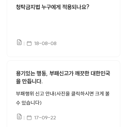
행 동의서 1부 2. 예방접종 예진표 1부. 끝.
청탁금지법 누구에게 적용되나요?
게시일자
18-08-08
파일있음
용기있는 행동, 부패신고가 깨끗한 대한민국
을 만듭니다.
부패행위 신고 안내(사진을 클릭하시면 크게 볼
수 있습니다)
게시일자
17-09-22
파일있음