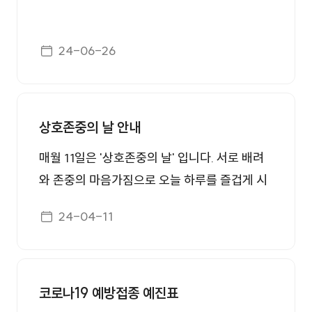
게시일자
24-06-26
상호존중의 날 안내
매월 11일은 '상호존중의 날' 입니다. 서로 배려
와 존중의 마음가짐으로 오늘 하루를 즐겁게 시
작합시다. [상호존중을 위한 5대 실천사항] 1. 올
게시일자
24-04-11
바른 호칭과 존댓말 사용 2. 웃으며 인사하기 3.
존중하고 배려하는 언어 사용 4. 서로 칭찬하기
5. 부당한 업무지시 금지
코로나19 예방접종 예진표