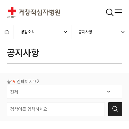
거창적십자병원
검색창
병원소식
공지사항
홈으로
공지사항
총
19
건
페이지
1
/2