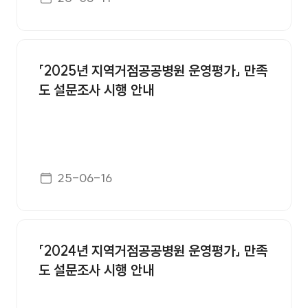
중을 위한 실천사항] 1. 올바른 호칭과 존댓말 사
용 2. 웃으며 미소로 인사하기 3. 존중하고 배려
하는 언어 사용 4. 서로 칭찬하기 5. 부당한 업무
「2025년 지역거점공공병원 운영평가」 만족
지시 금지
도 설문조사 시행 안내
게시일자
25-06-16
「2024년 지역거점공공병원 운영평가」 만족
도 설문조사 시행 안내