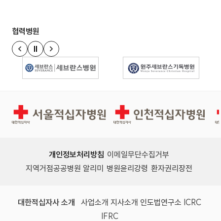
협력병원
정지
이전 슬라이드
다음 슬라이드
경인권역재활병원
인천적십자병원
개인정보처리방침
이메일무단수집거부
지역거점공공병원 알리미
병원윤리강령
환자권리장전
대한적십자사 소개
사업소개
지사소개
인도법연구소
ICRC
IFRC