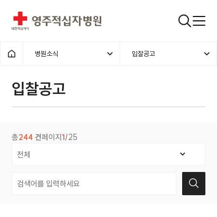
영주적십자병원
검색창
병원소식
입찰공고
홈으로
입찰공고
총
244
건
페이지
1
/25