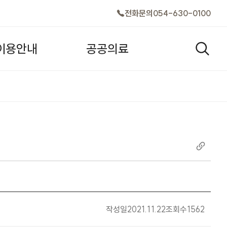
전화문의
054-630-0100
이
용
안
내
공
공
의
료
검색창
작성일
2021.11.22
조회수
1562