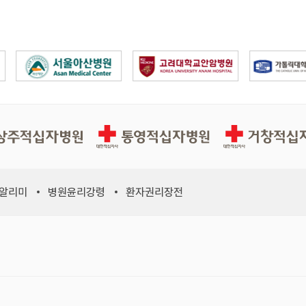
십자병원
통영적십자병원
거창적십자병원
 알리미
병원윤리강령
환자권리장전