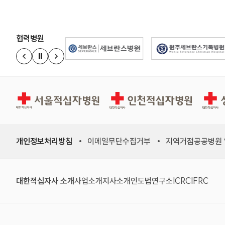
협력병원
정지
이전 슬라이드
다음 슬라이드
경인권역재활병원
인천적십자병원
상주적
개인정보처리방침
이메일무단수집거부
지역거점공공병원
대한적십자사 소개
사업소개
지사소개
인도법연구소
ICRC
IFRC