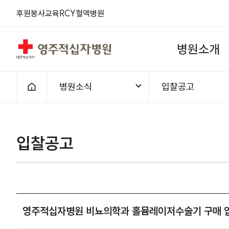
후원
봉사
교육
RCY
혈액
병원
영주적십자병원
병
원
소
개
병원소식
입찰공고
홈으로
입찰공고
영주적십자병원 비뇨의학과 홀뮴레이저수술기 구매 