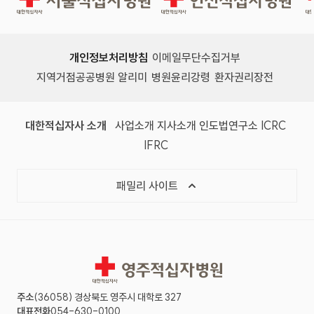
개인정보처리방침
이메일무단수집거부
지역거점공공병원 알리미
병원윤리강령
환자권리장전
대한적십자사 소개
사업소개
지사소개
인도법연구소
ICRC
IFRC
패밀리 사이트
영주적십자병원
주소
(36058) 경상북도 영주시 대학로 327
대표전화
054-630-0100