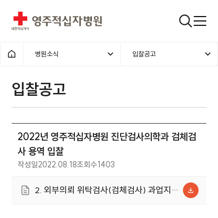
영주적십자병원
검색창
병원소식
입찰공고
홈으로
입찰공고
2022년 영주적십자병원 진단검사의학과 검체검
사 용역 입찰
작성일
2022.08.18
조회수
1403
2. 외부의뢰 위탁검사(검체검사) 과업지
시서.zip (2.4MB)