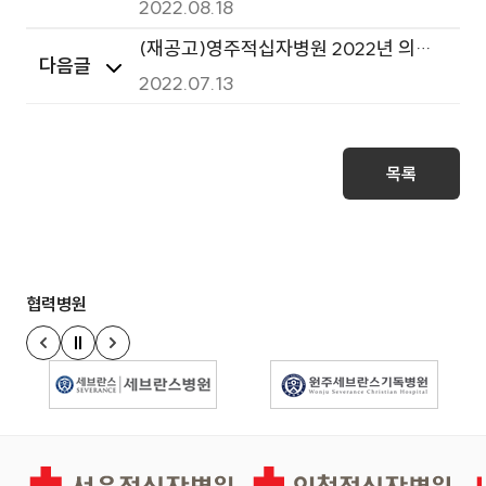
과 병리검사 용역 입찰
2022.08.18
(재공고)영주적십자병원 2022년 의료
다음글
소모품 구매(1그룹) 입찰
2022.07.13
목록
협력병원
정지
이전 슬라이드
다음 슬라이드
경인권역재활병원
인천적십자병원