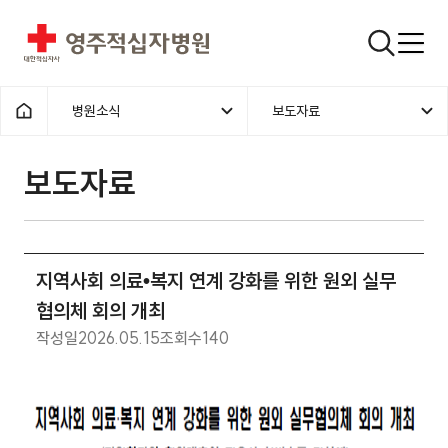
영주적십자병원
검색창
병원소식
보도자료
홈으로
보도자료
지역사회 의료•복지 연계 강화를 위한 원외 실무
협의체 회의 개최
작성일
2026.05.15
조회수
140