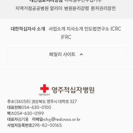
개인정보처리방침
이메일무단수집거부
지역거점공공병원 알리미
병원윤리강령
환자권리장전
대한적십자사 소개
사업소개
지사소개
인도법연구소
ICRC
IFRC
패밀리 사이트
영주적십자병원
주소
(36058) 경상북도 영주시 대학로 327
대표전화
054-630-0100
팩스
054-630-0199
대표자
김기홍
이메일
rchyj@redcross.or.kr
사업자등록번호
298-82-00165