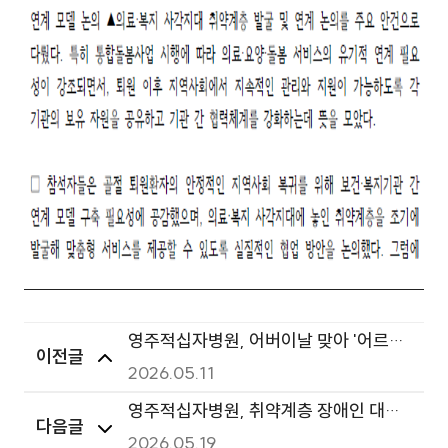
영주적십자병원, 어버이날 맞아 '어르신
이전글
섬김 행사' 개최
2026.05.11
영주적십자병원, 취약계층 장애인 대상
다음글
예방접종 지원사업 실시
2026.05.19