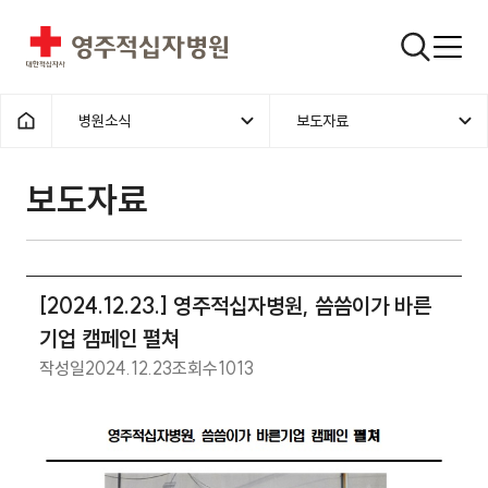
영주적십자병원
검색창
병원소식
보도자료
홈으로
보도자료
[2024.12.23.] 영주적십자병원, 씀씀이가 바른
기업 캠페인 펼쳐
작성일
2024.12.23
조회수
1013