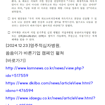
[2024.12.23.]
,
영주적십자병원
씀씀이가 바른기업 캠페인 펼쳐
[
]
바로가기
http://www.ksmnews.co.kr/news/view.php?
idx=517559
https://www.dkilbo.com/news/articleView.html?
idxno=476594
https://www.idaegu.co.kr/news/articleView.html?