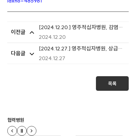
idxno=485981
[2024.12.20.] 영주적십자병원, 감염취
이전글
약시설 대상 감염 및 환자안전 관리 역량
2024.12.20
강화 교육 실시
[2024.12.27.] 영주적십자병원, 상급종
다음글
합병원 구조전환시범사업 협력병원 점차
2024.12.27
확대
목록
협력병원
정지
이전 슬라이드
다음 슬라이드