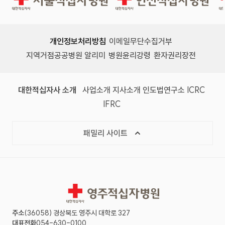
개인정보처리방침
이메일무단수집거부
지역거점공공병원 알리미
병원윤리강령
환자권리장전
대한적십자사 소개
사업소개
지사소개
인도법연구소
ICRC
IFRC
패밀리 사이트
영주적십자병원
주소
(36058) 경상북도 영주시 대학로 327
대표전화
054-630-0100