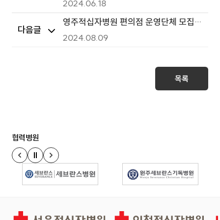
만족도 설문조사 시행 안내
2024.06.18
영주적십자병원 편의점 운영단체 모집
다음글
공고 안내
2024.08.09
목록
협력병원
정지
이전 슬라이드
다음 슬라이드
경인권역재활병원
인천적십자병원