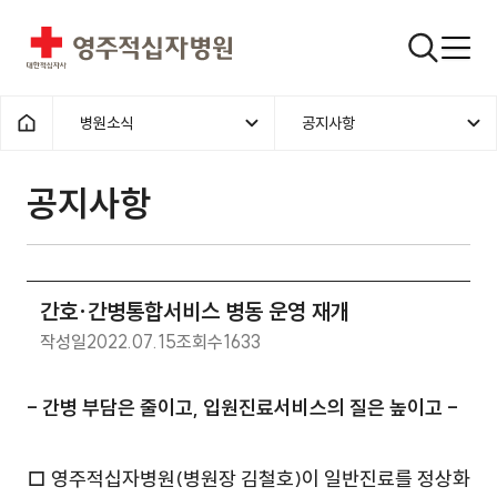
영주적십자병원
검색창
병원소식
공지사항
홈으로
공지사항
간호·간병통합서비스 병동 운영 재개
작성일
2022.07.15
조회수
1633
- 간병 부담은 줄이고, 입원진료서비스의 질은 높이고 -
□ 영주적십자병원(병원장 김철호)이 일반진료를 정상화