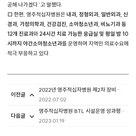
공해 나가겠다.’고 말했다.
□ 한편, 영주적십자병원은
내과, 정형외과, 일반외과, 신
경과, 가정의학과, 건강검진, 소아청소년과, 비뇨기과 등
12개 진료과
와
24시간 치료 가능한 응급실 및 평일 밤 10
시까지 야간소아청소년과
를 운영하며 지역민 의료수요에
적극 부응하고 있다.
2022년 영주적십자병원 제2차 장비심
이전글
의심의위원회 결과 공개
2022.07.02
영주적십자병원 BTL 시설운영 성과평
다음글
가위원회(2분기) 평가 결과 안내
2023.01.19