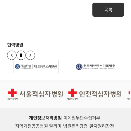
목록
협력병원
정지
이전 슬라이드
다음 슬라이드
경인권역재활병원
인천적십자병원
개인정보처리방침
이메일무단수집거부
지역거점공공병원 알리미
병원윤리강령
환자권리장전