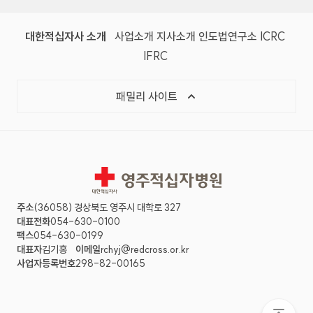
대한적십자사 소개
사업소개
지사소개
인도법연구소
ICRC
IFRC
패밀리 사이트
영주적십자병원
주소
(36058) 경상북도 영주시 대학로 327
대표전화
054-630-0100
팩스
054-630-0199
대표자
김기홍
이메일
rchyj@redcross.or.kr
사업자등록번호
298-82-00165