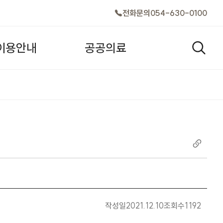
전화문의
054-630-0100
이
용
안
내
공
공
의
료
검색창
작성일
2021.12.10
조회수
1192