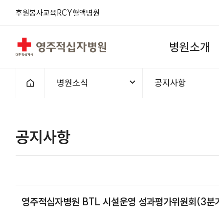
후원
봉사
교육
RCY
혈액
병원
영주적십자병원
병
원
소
개
병원소식
공지사항
홈으로
공지사항
영주적십자병원 BTL 시설운영 성과평가위원회(3분기