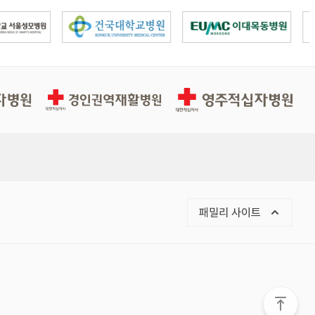
경인권역적십자병원
영주적십자병원
패밀리 사이트