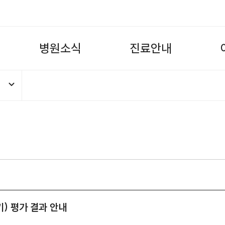
병
원
소
식
진
료
안
내
) 평가 결과 안내