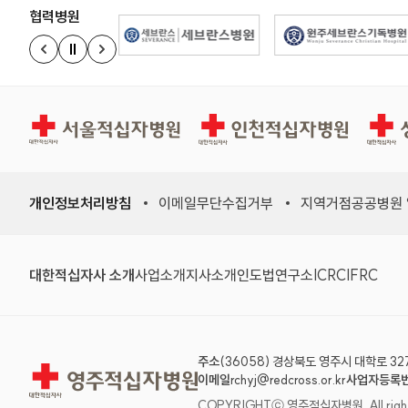
협력병원
정지
이전 슬라이드
다음 슬라이드
경인권역재활병원
인천적십자병원
상주적
개인정보처리방침
이메일무단수집거부
지역거점공공병원
대한적십자사 소개
사업소개
지사소개
인도법연구소
ICRC
IFRC
주소
(36058) 경상북도 영주시 대학로 32
영주적십자병원
이메일
rchyj@redcross.or.kr
사업자등록
COPYRIGHTⓒ 영주적십자병원. All rights