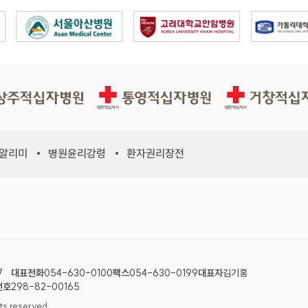
십자병원
통영적십자병원
거창적십자병원
 알리미
병원윤리강령
환자권리장전
7
대표전화
054-630-0100
팩스
054-630-0199
대표자
김기홍
번호
298-82-00165
 reserved.