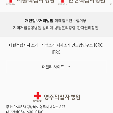
개인정보처리방침
이메일무단수집거부
지역거점공공병원 알리미
병원윤리강령
환자권리장전
대한적십자사 소개
사업소개
지사소개
인도법연구소
ICRC
IFRC
패밀리 사이트
영주적십자병원
주소
(36058) 경상북도 영주시 대학로 327
대표전화
054-630-0100