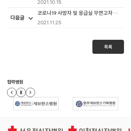
의가 진료합니다.
2021.10.15
코로나19 사망자 및 응급실 무연고자 시
다음글
신처리 용역업체 모집
2021.11.25
목록
협력병원
정지
이전 슬라이드
다음 슬라이드
경인권역재활병원
인천적십자병원