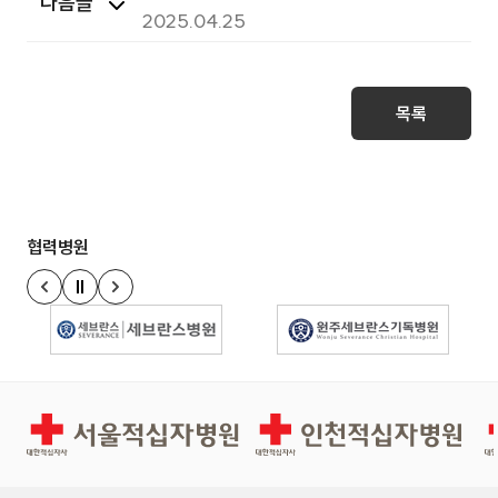
다음글
지적사항에 따른 조치사항
2025.04.25
목록
협력병원
정지
이전 슬라이드
다음 슬라이드
경인권역재활병원
인천적십자병원