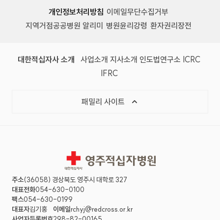
개인정보처리방침
이메일무단수집거부
지역거점공공병원 알리미
병원윤리강령
환자권리장전
대한적십자사 소개
사업소개
지사소개
인도법연구소
ICRC
IFRC
패밀리 사이트
영주적십자병원
주소
(36058) 경상북도 영주시 대학로 327
대표전화
054-630-0100
팩스
054-630-0199
대표자
김기홍
이메일
rchyj@redcross.or.kr
사업자등록번호
298-82-00165